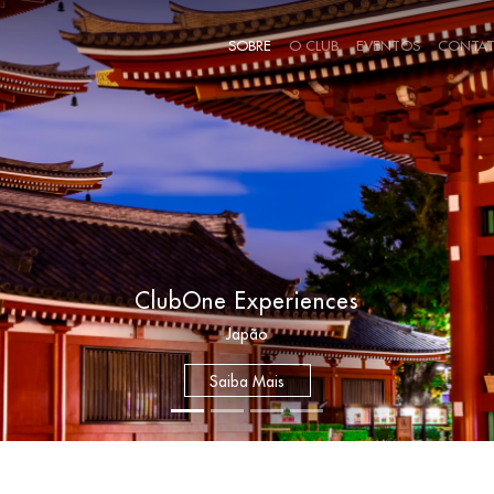
SOBRE
O CLUB
EVENTOS
CONTA
ClubOne Experiences
Japão
Saiba Mais