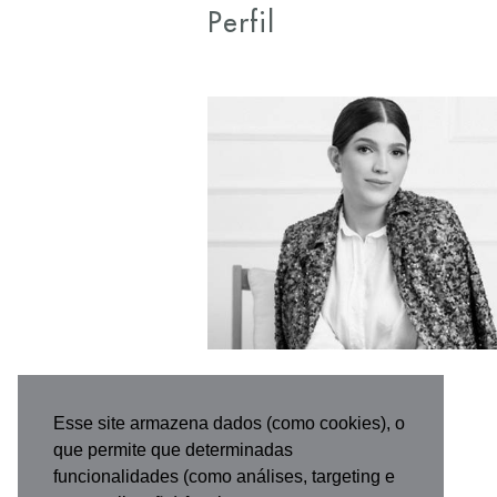
Perfil
Esse site armazena dados (como cookies), o
que permite que determinadas
funcionalidades (como análises, targeting e