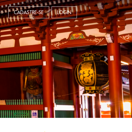
CADASTRE-SE
LOGIN
TO
Next