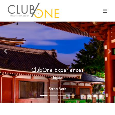
Previous
Nex
ClubOne Experiences
Japão
Saiba Mais