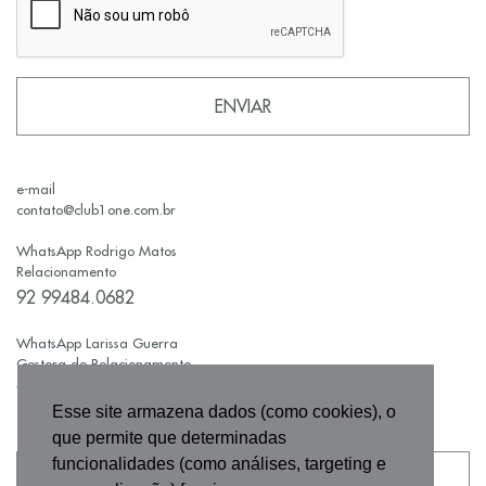
e-mail
contato@club1one.com.br
WhatsApp Rodrigo Matos
Relacionamento
92 99484.0682
WhatsApp Larissa Guerra
Gestora de Relacionamento
92 99523.5650
Esse site armazena dados (como cookies), o
que permite que determinadas
funcionalidades (como análises, targeting e
CADASTRE-SE